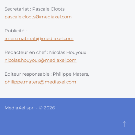
Secretariat : Pascale Cloots
pascale.cloots@mediaxel.com
Publicité :
imen.matmati@mediaxel.com
Redacteur en chef : Nicolas Houyoux
nicolas.houyoux@mediaxel.com
Editeur responsable : Philippe Maters,
philippe.maters@mediaxel.com
MediaXel
sprl - © 2026