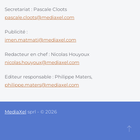
Secretariat : Pascale Cloots
pascale.cloots@mediaxel.com
Publicité :
imen.matmati@mediaxel.com
Redacteur en chef : Nicolas Houyoux
nicolas.houyoux@mediaxel.com
Editeur responsable : Philippe Maters,
philippe.maters@mediaxel.com
MediaXel
sprl - © 2026