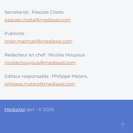
Secretariat : Pascale Cloots
pascale.cloots@mediaxel.com
Publicité :
imen.matmati@mediaxel.com
Redacteur en chef : Nicolas Houyoux
nicolas.houyoux@mediaxel.com
Editeur responsable : Philippe Maters,
philippe.maters@mediaxel.com
MediaXel
sprl - © 2026