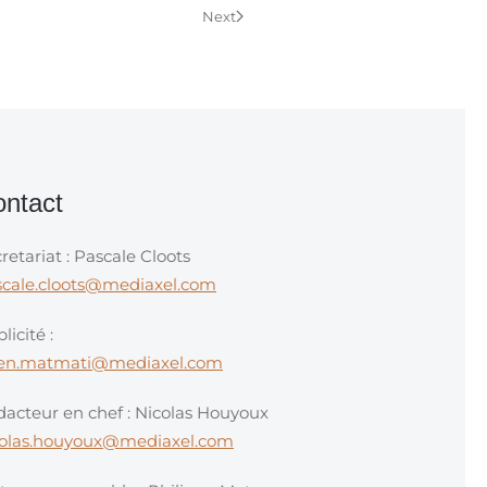
Next
ntact
retariat : Pascale Cloots
scale.cloots@mediaxel.com
licité :
en.matmati@mediaxel.com
acteur en chef : Nicolas Houyoux
colas.houyoux@mediaxel.com