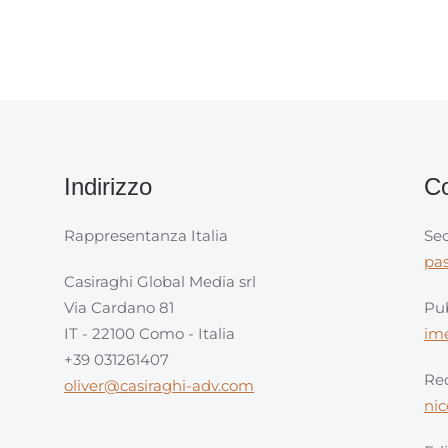
Indirizzo
Co
Rappresentanza Italia
Sec
pa
Casiraghi Global Media srl
Via Cardano 81
Pub
IT - 22100 Como - Italia
im
+39 031261407
Red
oliver@casiraghi-adv.com
ni