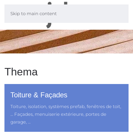
Skip to main content
Thema
Toiture & Façades
Toiture, isolation, systèmes prefab, fenêtres de toit,
... Façades, menuiserie extérieure, portes de
garage, ...