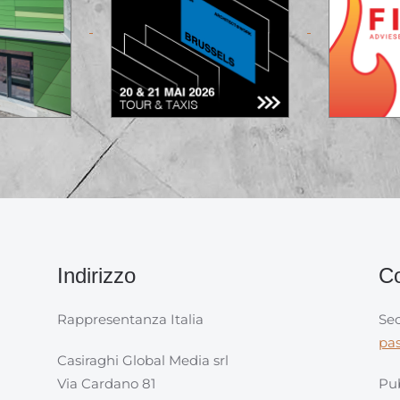
Indirizzo
Co
Rappresentanza Italia
Sec
pa
Casiraghi Global Media srl
Via Cardano 81
Pub