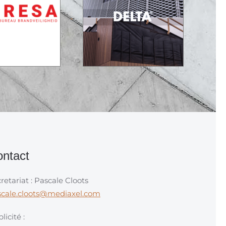
ntact
retariat : Pascale Cloots
scale.cloots@mediaxel.com
licité :