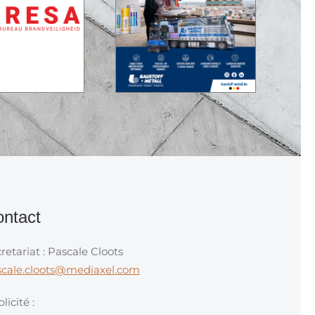
ntact
retariat : Pascale Cloots
scale.cloots@mediaxel.com
licité :