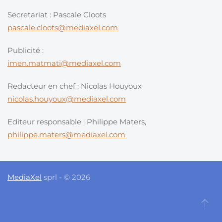
Secretariat : Pascale Cloots
pascale.cloots@mediaxel.com
Publicité :
imen.matmati@mediaxel.com
Redacteur en chef : Nicolas Houyoux
nicolas.houyoux@mediaxel.com
Editeur responsable : Philippe Maters,
philippe.maters@mediaxel.com
MediaXel
sprl - © 2026