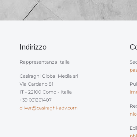
Indirizzo
Co
Rappresentanza Italia
Sec
pa
Casiraghi Global Media srl
Via Cardano 81
Pub
IT - 22100 Como - Italia
im
+39 031261407
Red
oliver@casiraghi-adv.com
ni
Edi
ph