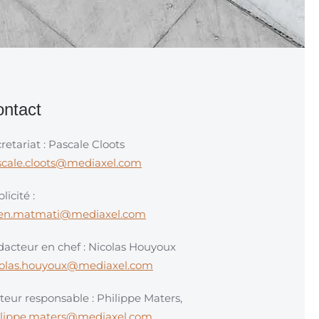
ntact
retariat : Pascale Cloots
scale.cloots@mediaxel.com
licité :
en.matmati@mediaxel.com
acteur en chef : Nicolas Houyoux
colas.houyoux@mediaxel.com
teur responsable : Philippe Maters,
ilippe.maters@mediaxel.com