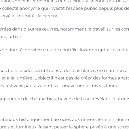
taines de bras et de mains translucides suspendus au-dess
Le collectif anonyme qui investit l’espace public depuis plus 
rvé à l’intimité : la caresse.
plorées dans d’autres œuvres, notamment le travail sur les corp
pace urbain.
de dureté, de vitesse ou de contrôle, luzinterruptus introduit
sus translucides semblables à des bas blancs. Ce matériau a été
 et à la lumière. L’objectif n’est pas de créer des formes ana
s, activées par le vent et les mouvements des visiteurs.
supérieure de chaque bras, traverse le tissu, révélant couture
atériaux historiquement associés aux univers féminin, domesti
urels et lumineux, faisant passer la sphère privée à une str