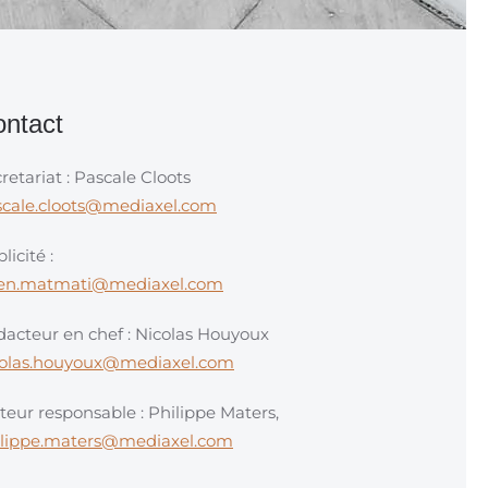
ntact
retariat : Pascale Cloots
scale.cloots@mediaxel.com
licité :
en.matmati@mediaxel.com
acteur en chef : Nicolas Houyoux
colas.houyoux@mediaxel.com
teur responsable : Philippe Maters,
ilippe.maters@mediaxel.com