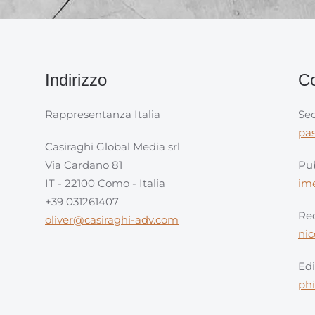
Indirizzo
Co
Rappresentanza Italia
Sec
pa
Casiraghi Global Media srl
Via Cardano 81
Pub
IT - 22100 Como - Italia
im
+39 031261407
Red
oliver@casiraghi-adv.com
ni
Edi
ph