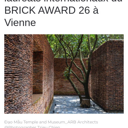
BRICK AWARD 26 à
Vienne
Đạo Mẫu Temple and Museum_ARB Architects
@Photographer Trieu Chien