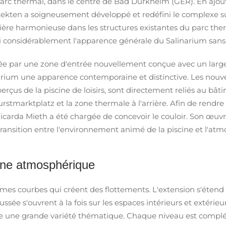
 parc thermal, dans le centre de Bad Dürkheim (GER). En ajo
hitekten a soigneusement développé et redéfini le complexe sur 
re harmonieuse dans les structures existantes du parc therm
nsi considérablement l'apparence générale du Salinarium sans
ée par une zone d'entrée nouvellement conçue avec un large 
narium une apparence contemporaine et distinctive. Les nouve
rçus de la piscine de loisirs, sont directement reliés au bâti
rstmarktplatz et la zone thermale à l'arrière. Afin de rendre 
te Ricarda Mieth a été chargée de concevoir le couloir. Son œ
 transition entre l'environnement animé de la piscine et l'a
ène atmosphérique
mes courbes qui créent des flottements. L'extension s'étend s
sée s'ouvrent à la fois sur les espaces intérieurs et extérieu
fre une grande variété thématique. Chaque niveau est complét