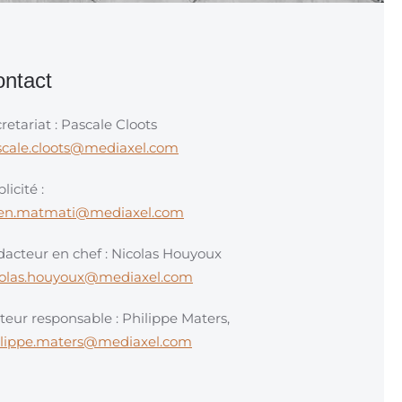
ntact
retariat : Pascale Cloots
scale.cloots@mediaxel.com
licité :
en.matmati@mediaxel.com
acteur en chef : Nicolas Houyoux
colas.houyoux@mediaxel.com
teur responsable : Philippe Maters,
ilippe.maters@mediaxel.com