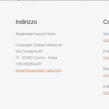
Indirizzo
Co
Rappresentanza Italia
Sec
pa
Casiraghi Global Media srl
Via Cardano 81
Pub
IT - 22100 Como - Italia
im
+39 031261407
Red
oliver@casiraghi-adv.com
ni
Edi
ph