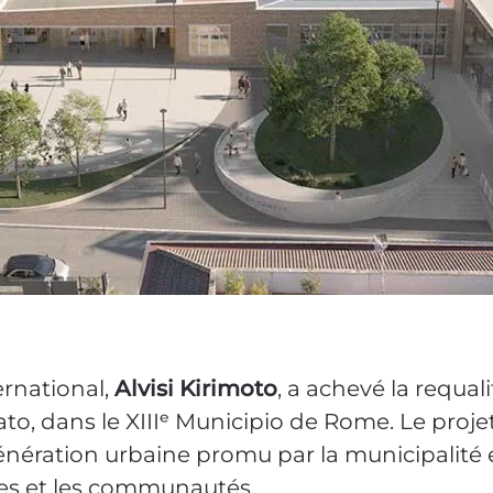
ernational,
Alvisi Kirimoto
, a achevé la requal
o, dans le XIII
ᵉ
Municipio de Rome. Le projet 
nération urbaine promu par la municipalité 
les et les communautés.