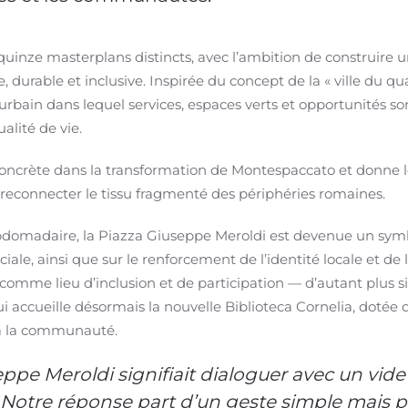
uinze masterplans distincts, avec l’ambition de construire u
 durable et inclusive. Inspirée du concept de la « ville du q
rbain dans lequel services, espaces verts et opportunités son
ualité de vie.
oncrète dans la transformation de Montespaccato et donne le
t à reconnecter le tissu fragmenté des périphéries romaines.
bdomadaire, la Piazza Giuseppe Meroldi est devenue un symb
ciale, ainsi que sur le renforcement de l’identité locale et d
c comme lieu d’inclusion et de participation — d’autant plus s
 accueille désormais la nouvelle Biblioteca Cornelia, dotée 
 à la communauté.
eppe Meroldi signifiait dialoguer avec un vid
 Notre réponse part d’un geste simple mais pu