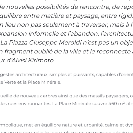
e nouvelles possibilités de rencontre, de repo
équilibre entre matière et paysage, entre rigi
un lieu non pas seulement à traverser, mais à
ansion informelle et l’abandon, l’architectur
 La Piazza Giuseppe Meroldi n’est pas un obje
n fragment oublié de la ville et le reconnec
r d’Alvisi Kirimoto
 gestes architecturaux, simples et puissants, capables d’orien
e Verte et la Place Minérale.
cueille de nouveaux arbres ainsi que des massifs paysagers, 
s des rues environnantes. La Place Minérale couvre 460 m² : il s
t symbolique, met en équilibre nature et urbanité, calme et 
res en marbre, relie les deux places en un paysage urbain c