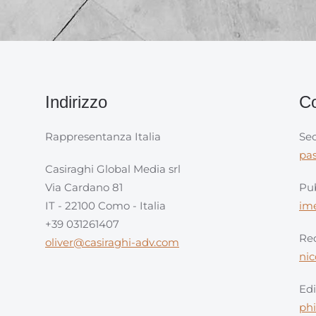
Indirizzo
Co
Rappresentanza Italia
Sec
pa
Casiraghi Global Media srl
Via Cardano 81
Pub
IT - 22100 Como - Italia
im
+39 031261407
Red
oliver@casiraghi-adv.com
ni
Edi
ph