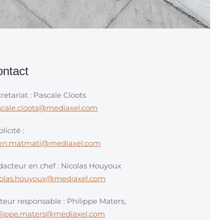
ntact
retariat : Pascale Cloots
scale.cloots@mediaxel.com
licité :
en.matmati@mediaxel.com
acteur en chef : Nicolas Houyoux
colas.houyoux@mediaxel.com
teur responsable : Philippe Maters,
ilippe.maters@mediaxel.com