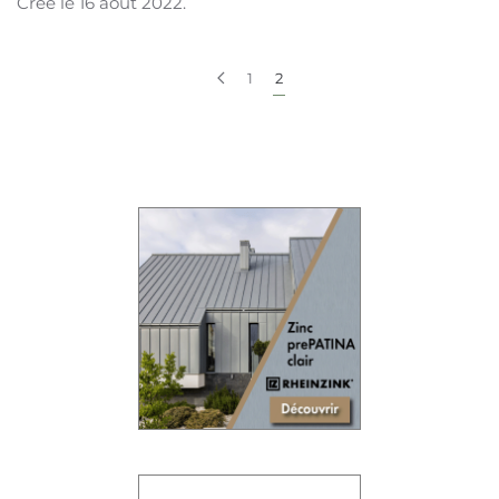
Créé le
16 août 2022
.
1
2