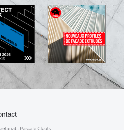
ntact
retariat : Pascale Cloots