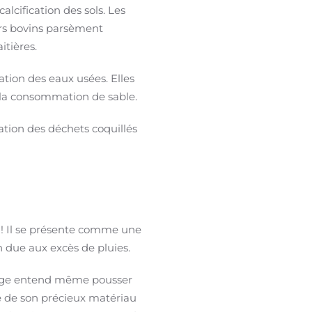
lcification des sols. Les
urs bovins parsèment
tières.
ation des eaux usées. Elles
à la consommation de sable.
isation des déchets coquillés
e ! Il se présente comme une
on due aux excès de pluies.
llage entend même pousser
ide de son précieux matériau