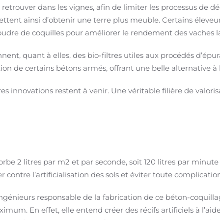
trouver dans les vignes, afin de limiter les processus de déca
ent ainsi d’obtenir une terre plus meuble. Certains éleve
udre de coquilles pour améliorer le rendement des vaches lai
ent, quant à elles, des bio-filtres utiles aux procédés d’épur
ion de certains bétons armés, offrant une belle alternative 
res innovations restent à venir. Une véritable filière de valor
rbe 2 litres par m2 et par seconde, soit 120 litres par minut
er contre l’artificialisation des sols et éviter toute complicati
ngénieurs responsable de la fabrication de ce béton-coqui
imum. En effet, elle entend créer des récifs artificiels à l’a