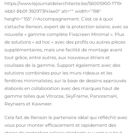
https://www.lejournaldelarchitecte.be/56005900-f719-
4bb1-8b0f-392973f41ae0" alt="" width="198"
height="155" />Accompagnement. C’est ce à quoi
s’attache Renson, expert de la protection solaire, avec sa
nouvelle « gamme complète Fixscreen Minimal ». Plus
de solutions « ad hoc » avec des profils ou autres pièces
supplémentaires, mais une facilité de montage avant
tout grâce, entre autres, aux nouveaux étriers et
coulisses de la gamme. Support également avec des
solutions combinées pour les murs-rideaux et les
fenêtres minimalistes, sur la base de dessins approuvés
élaborés en collaboration avec des marques haut de
gamme telles que Vitrocsa, SkyFrame, PanoramaH,
Reynaers et Kawneer.
Cela fait de Renson le partenaire idéal qui réfléchit avec
vous pour monter efficacement et rapidement des
stores de protection solaire résistants au vent sur tout