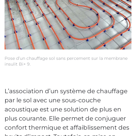
e
Po
Avec les fixations adéquates, la membrane acoustique n’est
in
pas abimée.
L’association d’un système de chauffage
par le sol avec une sous-couche
acoustique est une solution de plus en
plus courante. Elle permet de conjuguer
confort thermique et affaiblissement des