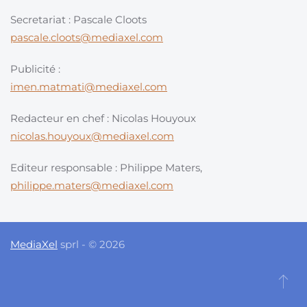
Secretariat : Pascale Cloots
pascale.cloots@mediaxel.com
Publicité :
imen.matmati@mediaxel.com
Redacteur en chef : Nicolas Houyoux
nicolas.houyoux@mediaxel.com
Editeur responsable : Philippe Maters,
philippe.maters@mediaxel.com
MediaXel
sprl - © 2026