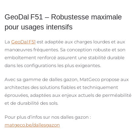
GeoDal
F51
–
Robustesse maximale
pour usages intensifs
La
GeoDal F51
est adapt
é
e aux charges lourdes et aux
man
œ
uvres fr
é
quentes. Sa conception robuste et son
embo
î
tement renforc
é
assurent une stabilit
é
durable
dans les configurations les plus exigeantes.
Avec sa gamme de dalles gazon, MatGeco propose aux
architectes des solutions fiables et techniquement
éprouvées, adaptées aux enjeux actuels de perméabilité
et de durabilité des sols.
Pour plus d’infos sur nos dalles gazon :
matgeco.be/dallesgazon