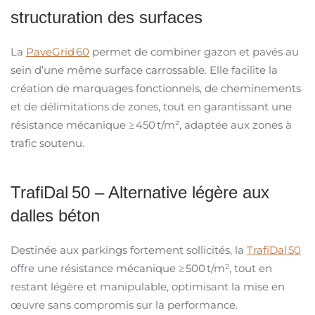
structuration des surfaces
La
PaveGrid 60
permet de combiner gazon et pav
é
s au
sein d
’
une m
ê
me surface carrossable. Elle facilite la
cr
é
ation de marquages fonctionnels, de cheminements
et de d
é
limitations de zones, tout en garantissant une
r
é
sistance m
é
canique
≥
450
t/m
²
, adaptée aux zones à
trafic soutenu.
TrafiDal
50
–
Alternative l
é
g
è
re aux
dalles b
é
ton
Destinée aux parkings fortement sollicités, la
TrafiDal 50
offre une résistance mécanique ≥ 500 t/m², tout en
restant légère et manipulable, optimisant la mise en
œuvre sans compromis sur la performance.