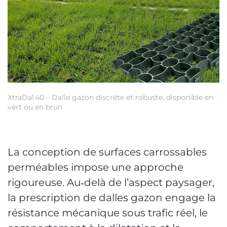
XtraDal 40 – Dalle gazon discrète et robuste, disponible en
Pa
vert ou en brun
z
La conception de surfaces carrossables
perméables impose une approche
rigoureuse. Au‑delà de l’aspect paysager,
la prescription de dalles gazon engage la
résistance mécanique sous trafic réel, le