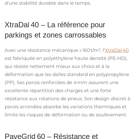
d’une stabilité durable dans le temps.
XtraDal
40
–
La r
é
f
é
rence pour
parkings et zones carrossables
Avec une résistance mécanique ≥
160
t/m
²
, l’
XtraDal 40
est fabriqu
é
e en poly
é
thyl
è
ne haute densit
é
(PE
‑
HD),
qui résiste nettement mieux aux chocs et à la
déformation que les dalles standard en polypropylène
(PP). Ses parois renforc
é
es de 4
mm assurent une
excellente r
é
partition des charges et une forte
r
é
sistance aux rotations de pneus. Son design discret
à
parois arrondies absorbe les variations thermiques et
limite les risques de déformation ou de soul
è
vement.
PaveGrid 60 – Résistance et