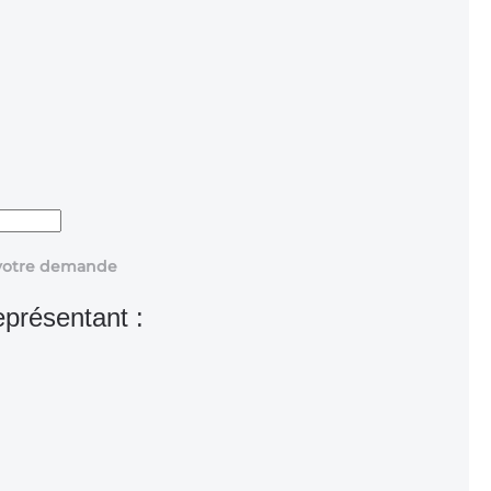
r votre demande
eprésentant :