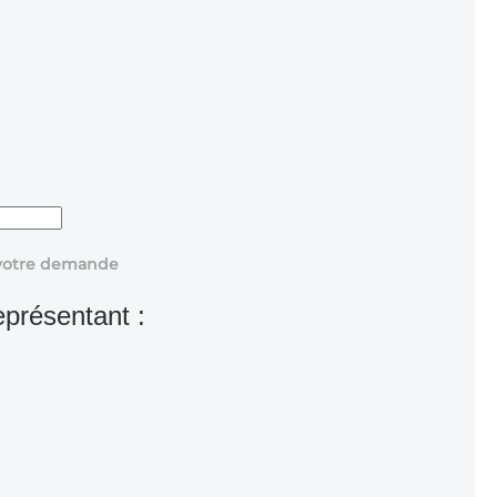
r votre demande
eprésentant :