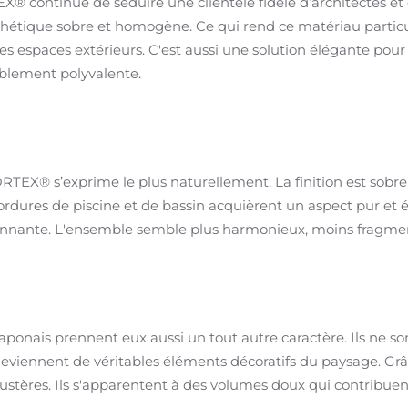
® continue de séduire une clientèle fidèle d’architectes et
thétique sobre et homogène. Ce qui rend ce matériau particu
s les espaces extérieurs. C'est aussi une solution élégante pour
yablement polyvalente.
RTEX® s’exprime le plus naturellement. La finition est sobr
dures de piscine et de bassin acquièrent un aspect pur et é
ironnante. L'ensemble semble plus harmonieux, moins fragme
japonais prennent eux aussi un tout autre caractère. Ils ne 
eviennent de véritables éléments décoratifs du paysage. Grâce
ustères. Ils s'apparentent à des volumes doux qui contribuent