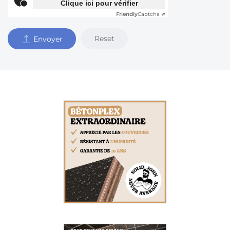
Clique ici pour vérifier
Friendly
Captcha ⇗
Reset
Envoyer