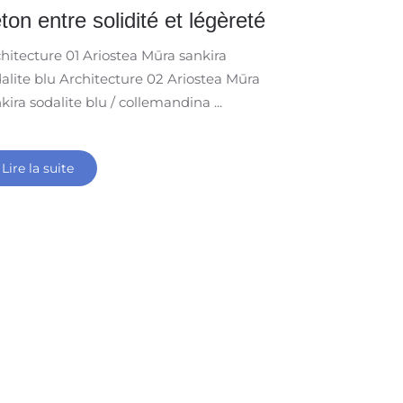
ton entre solidité et légèreté
hitecture 01 Ariostea Mūra sankira
alite blu Architecture 02 Ariostea Mūra
kira sodalite blu / collemandina ...
Lire la suite