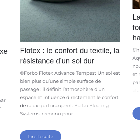
La
fo
ha
Flotex : le confort du textile, la
uxe
©ha
Aq
résistance d’un sol dur
nou
​
©Forbo Flotex Advance Tempest Un sol est
et 
bien plus qu’une simple surface de
par
passage : il définit l’atmosphère d’un
élé
espace et influence directement le confort
par
de ceux qui l’occupent. Forbo Flooring
t
Systems, reconnu pour...
Lire la suite