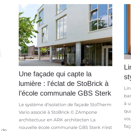
Li
Une façade qui capte la
st
lumière : l’éclat de StoBrick à
Lin
l’école communale GBS Sterk
bar
à u
Le système d’isolation de façade StoTherm
qua
Vario associé à StoBrick © ZAmpone
vou
architectuur en ARK architecten La
faç
nouvelle école communale GBS Sterk n’est
t de