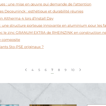
ues : une mise en œuvre qui demande de l’attention
s Deceuninck : esthétique et durabilité réunies
in Altherma 4 lors d’Install Day
 une structure porteuse innovante en aluminium pour les fa
avec le zinc GRANUM EXTRA de RHEINZINK en construction 
le composite
ants Sto-PSE originaux ?
4
5
6
7
8
9
10