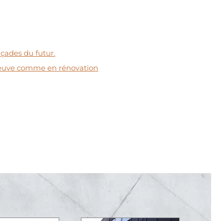
çades du futur.
neuve comme en rénovation